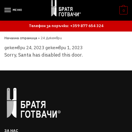
Skip
Skip
to
to
МЕНЮ
0
navigation
content
Телефон за поръчки: +359 877 654 324
Начална страница
»
24 Декември
декември 24, 2023
декември 1, 2023
Sorry, Santa has disabled this door.
ЗА НАС