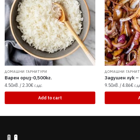
ДОМАШНИ ГАРНИТУРИ
ДОМАШНИ ГАРНИТ
Варен ориз-0,500кг.
Задушен лук – 
4.50
лв.
/ 2.30€
9.50
лв.
/ 4.86€
С ДДС.
С ДД
Add to cart