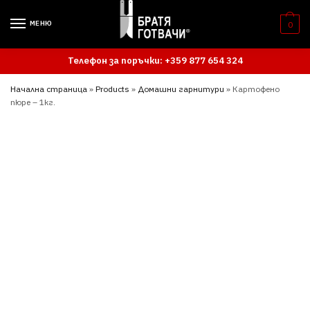
Skip
Skip
to
to
МЕНЮ
0
navigation
content
Телефон за поръчки: +359 877 654 324
Начална страница
»
Products
»
Домашни гарнитури
»
Картофено
пюре – 1кг.