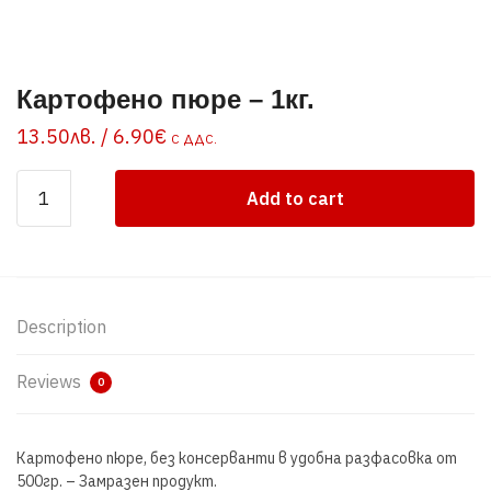
Картофено пюре – 1кг.
13.50
лв.
/ 6.90€
С ДДС.
Картофено
Add to cart
пюре
-
1кг.
quantity
Description
Reviews
0
Картофено пюре, без консерванти в удобна разфасовка от
500гр. – Замразен продукт.