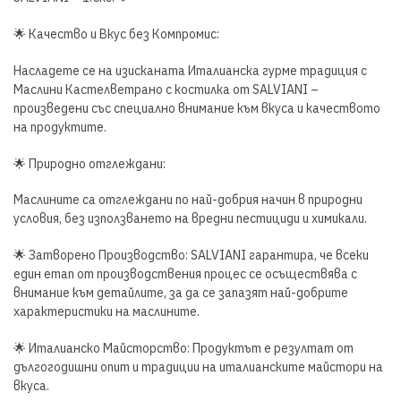
🌟 Качество и Вкус без Компромис:
Насладете се на изисканата Италианска гурме традиция с
Маслини Кастелветрано с костилка от SALVIANI –
произведени със специално внимание към вкуса и качеството
на продуктите.
🌟 Природно отглеждани:
Маслините са отглеждани по най-добрия начин в природни
условия, без използването на вредни пестициди и химикали.
🌟 Затворено Производство: SALVIANI гарантира, че всеки
един етап от производствения процес се осъществява с
внимание към детайлите, за да се запазят най-добрите
характеристики на маслините.
🌟 Италианско Майсторство: Продуктът е резултат от
дългогодишни опит и традиции на италианските майстори на
вкуса.