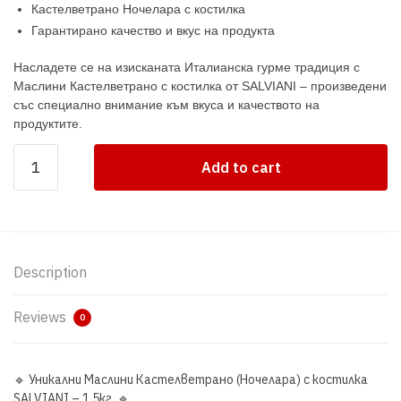
Кастелветрано Ночелара с костилка
Гарантирано качество и вкус на продукта
Насладете се на изисканата Италианска гурме традиция с
Маслини Кастелветрано с костилка от SALVIANI – произведени
със специално внимание към вкуса и качеството на
продуктите.
Маслини
Add to cart
Кастелветрано
(Ночелара)
SALVIANI
-
1.050кг.
Description
quantity
Reviews
0
🔹 Уникални Маслини Кастелветрано (Ночелара) с костилка
SALVIANI – 1.5кг. 🔹