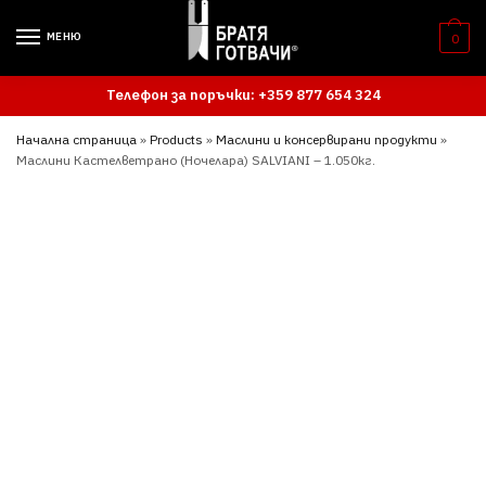
Skip
Skip
to
to
МЕНЮ
0
navigation
content
Телефон за поръчки: +359 877 654 324
Начална страница
»
Products
»
Маслини и консервирани продукти
»
Маслини Кастелветрано (Ночелара) SALVIANI – 1.050кг.