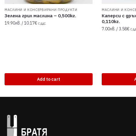
МАСЛИНИ И КОНСЕРВИРАНИ ПРОДУКТИ
МАСЛИНИ И КОНС
Зелена грил маслина – 0,500кг.
Каперси с дръ
0,110кг.
19.90
лв.
/ 10.17€
С ДДС.
7.00
лв.
/ 3.58€
С ДД
Add to cart