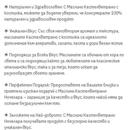
🌟 Натурален и Здравословен: С Маслини Кастелветрано с
костилка, можете да бъдете уверени, че консумирате 100%
натурален и здравословен продукт.
🌟 Уникален Вкус: Със своя неповторим аромат и текстура,
маслините Кастелветрано с костилка са идеалното
допълнение към аперитиви, салати, паста и дори веган ястия.
🌟 Подходящи за Всеки Вкус: Маслините са обичани от хора по
света и са подходящи както за любителите на класическия
италиански вкус, така и за тези, които искат да
разнообразят своето хранене.
🌟 Перфектен Подарък: Предоставете на Вашите близки и
приятели изискан подарък с Маслини Кастелветрано
Ночелара – гаранция за качество и вкус, които никой няма да
остане безразличен към тях.
🌟 Заложете на Най-доброто: С Маслини Кастелветрано
Ночелара получавате продукт с безспорно качество и
уникален вкус.