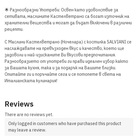
🌟 Разнообразни Употреби: Освен като удоволствие за
сетивата, маслините Кастелветрано са богат източник на
хранителни вещества и могат да бъдат включени в различни
рецепти.
С Маслини Кастелветрано (Ночелара) с костилка SALVIANI се
наслаждавате на превъзходен вкус и качество, което ще
задоволи и най-изисканите Ви вкусови предпочитания.
Разнообразието от употреби ги прави идеален избор както
за Вашата кухня, така и за подарък на Вашите близки.
Опитайте ги и поръчайте сега и се потопете в света на
Италианската кулинария!
Reviews
There are no reviews yet.
Only logged in customers who have purchased this product
may leave a review.