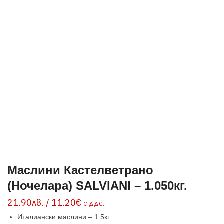
Маслини Кастелветрано
(Ночелара) SALVIANI – 1.050кг.
21.90
лв.
/ 11.20€
С ДДС.
Италиански маслини – 1.5кг.