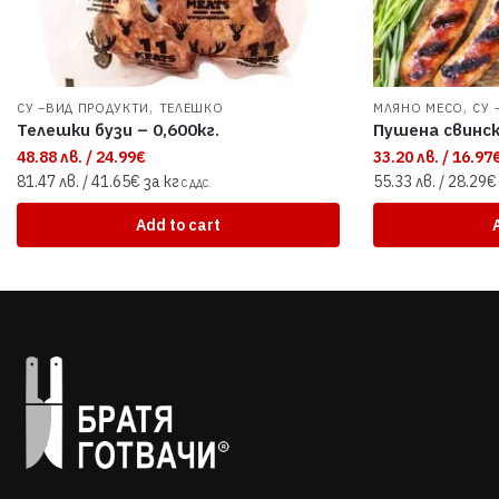
,
,
СУ –ВИД ПРОДУКТИ
ТЕЛЕШКО
МЛЯНО МЕСО
СУ 
Телешки бузи – 0,600кг.
Пушена свинск
48.88 лв. / 24.99€
33.20 лв. / 16.97
81.47 лв. / 41.65€ за кг
55.33 лв. / 28.29€
С ДДС.
Add to cart