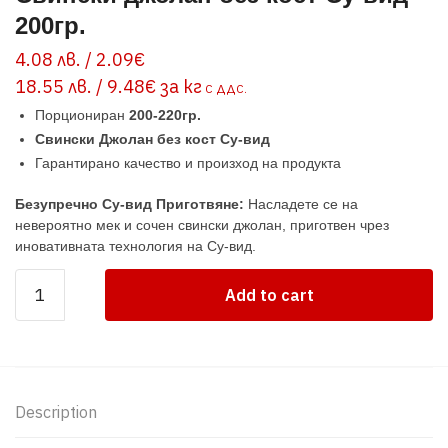
200гр.
4.08 лв. / 2.09€
18.55 лв. / 9.48€ за кг
С ДДС.
Порциониран
200-220гр.
Свински Джолан без кост Су-вид
Гарантирано качество и произход на продукта
Безупречно Су-вид Приготвяне:
Насладете се на
невероятно мек и сочен свински джолан, приготвен чрез
иновативната технология на Су-вид.
Свински
Add to cart
джолан
без
кост
Су-
вид
Description
200гр.
quantity