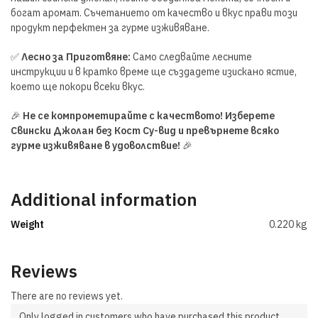
богат аромат. Съчетанието от качество и вкус прави този
продукт перфектен за гурме изживяване.
✅
Лесно за Приготвяне:
Само следвайте лесните
инструкции и в кратко време ще създадете изискано ястие,
което ще покори всеки вкус.
🎉
Не се компрометирайте с качеството! Изберете
Свински Джолан без Кост Су-вид и превърнете всяко
гурме изживяване в удоволствие!
🎉
Additional information
Weight
0.220 kg
Reviews
There are no reviews yet.
Only logged in customers who have purchased this product