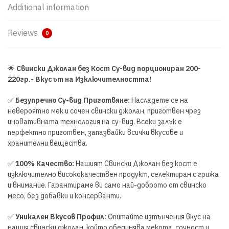
Additional information
Reviews
0
🌟
Свински Джолан без Кост Су-вид порциониран 200-
220гр.- Вкусът на Изключителността!
✅
Безупречно Су-вид Приготвяне:
Насладете се на
невероятно мек и сочен свински джолан, приготвен чрез
иновативната технология на су-вид. Всеки залък е
перфектно приготвен, запазвайки всички вкусове и
хранителни вещества.
✅
100% Качество:
Нашият Свински Джолан без кост е
изключително висококачествен продукт, селектиран с грижа
и внимание. Гарантираме ви само най-доброто от свинско
месо, без добавки и консерванти.
✅
Уникален Вкусов Профил:
Опитайте изтънчения вкус на
нашия свински джолан, който обединява мекота, сочност и