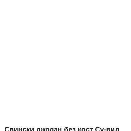
Свински джолан без кост Су-вид