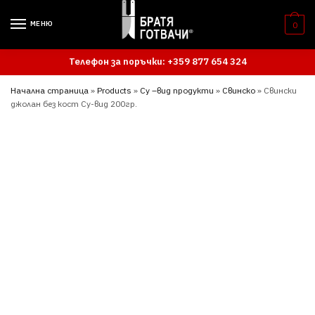
Skip
Skip
to
to
МЕНЮ
0
navigation
content
Телефон за поръчки: +359 877 654 324
Начална страница
»
Products
»
Су –вид продукти
»
Свинско
»
Свински
джолан без кост Су-вид 200гр.