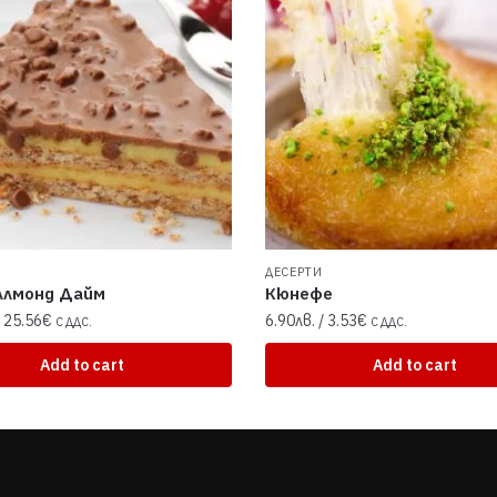
ДЕСЕРТИ
Алмонд Дайм
Кюнефе
 25.56€
6.90
лв.
/ 3.53€
С ДДС.
С ДДС.
Add to cart
Add to cart