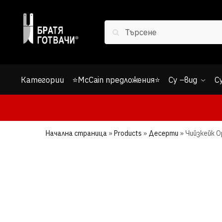
Skip
Skip
to
to
Search
navigation
content
Search
for:
Категории
⭐McCain предложения⭐
Су –вид
С
Начална страница
»
Products
»
Десерти
»
Чийзкейк О