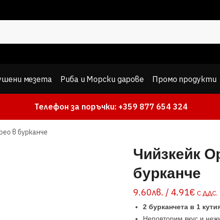
ушени мезета
Риба и Морски дарове
Промо продукти
Телефон за поръчки: +359 877 654 324
рео в бурканче
Чийзкейк О
бурканче
9.60
лв.
/ 4.91€
С ДДС.
2 бурканчета в 1 кути
Неповторим вкус и неж