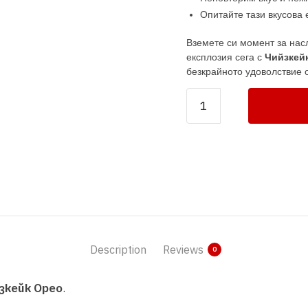
Опитайте тази вкусова 
Вземете си момент за нас
експлозия сега с
Чийзкей
безкрайното удоволствие о
Чийзкейк
Орео
в
бурканче
quantity
Description
Reviews
0
зкейк Орео
.