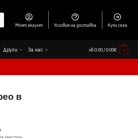
Моят акаунт
Условия на доставка
Купи сега
Други
За нас
лв.
0.00
/ 0.00€
0
рео в
я
на текстура