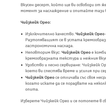
Вкусен десерт, който ще ви освободи от же
момент за наслаждение и опитайте тази вк
Чийзкейк Орео:
Изключително качество.
Чийзкейк Орео
Разтопяващият се в устата кремообразен
гастрономична наслада.
Неповторим вкус:
Чийзкейк Орео
е комб
кремообразната текстура и нежния вкус 
Удобство и лесно сервиране: Чийзкейк Ор
което ви спестява време и усилия при с
Чийзкейк Орео
се отличава със своя неср
когато искате да се порадвате на някол
опита.
Изберете Чийзкейк Орео и се потопете в 