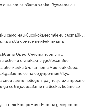
го още от първата хапка. Вземете си
йки само най-висококачествени съставки.
а, за да ви донесе перфектната
сквити Орео
. Съчетанието на
и освежи с уникално удоволствие.
ма две малки бурканчета Чийзейк Орео,
аждавайте се на безупречния вкус.
за специални поводи, празници или просто
и да се възхищавате на всеки, който го
кус и неповторимия свят на десертите.