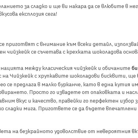
ланието за сладко и ще ви накара да се влюбите в не
усова експлозия сега!
се приготвят с внимание към всеки детайл, използва
 чийзкейк се съчетава с крехката шоколадова основ
инацията между класическия чийзкейк и обичаните
би
на Чийзкейк с хрупкавите шоколадови бисквити, ще в
ео се предлага в малко бурканче, като в една кутия и
ервирането. Просто го извадете от опаковката и насл
авним вкус и качество, правейки го перфектен избор 
ко сладки мига. Пригответе се да бъдете впечатлени 
света на безкрайното удоволствие от невероятния в