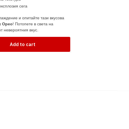
експлозия сега
лаждение и опитайте тази вкусова
к Орео
! Потопете в света на
т невероятния вкус.
Add to cart