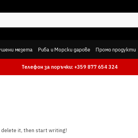
ушени мезета
Риба и Морски дарове
Промо продукти
Телефон за поръчки: +359 877 654 324
delete it, then start writing!