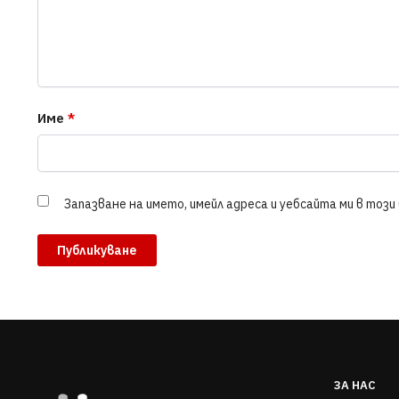
Име
*
Запазване на името, имейл адреса и уебсайта ми в тоз
ЗА НАС