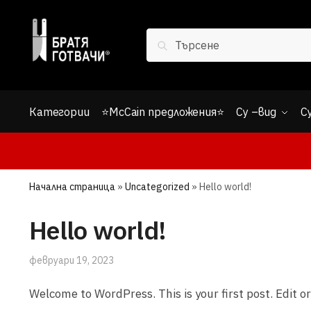
Skip
Skip
to
to
Search
navigation
content
Search
for:
Категории
⭐McCain предложения⭐
Су –вид
С
Начална страница
»
Uncategorized
»
Hello world!
Hello world!
февруари 19, 2023
Welcome to WordPress. This is your first post. Edit or 