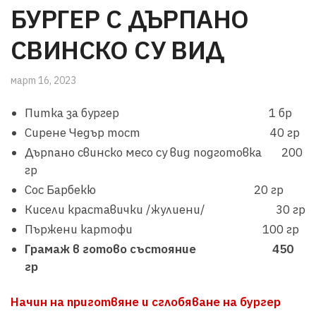
БУРГЕР С ДЪРПАНО
СВИНСКО СУ ВИД
март 16, 2023
Питка за бургер 1 бр
Сирене Чедър тост 40 гр
Дърпано свинско месо су вид подготовка 200
гр
Сос Барбекю 20 гр
Кисели краставички /жулиени/ 30 гр
Пържени картофи 100 гр
Грамаж в готово състояние
450
гр
Начин на приготвяне и сглобяване на бургер