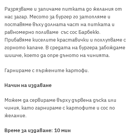
Разрязваме и запичаме питката до желания от
нас загар. Месото за бургер го затопляме и
поставяме въху долната част на питката и
равномерно поливаме със сос Барбекю.
Прибавяме киселите краставички и похлупваме с
горното капаче. В средата на бургера забождаме
шишче, което да опре дъното на чинията.
Гарнираме с пържените картофи.
Начин на издаване
Можем да сервираме върху дървена дъска или
чиния, като гарнираме с картофите и сос по
желание.
Време за издаване: 10 мин