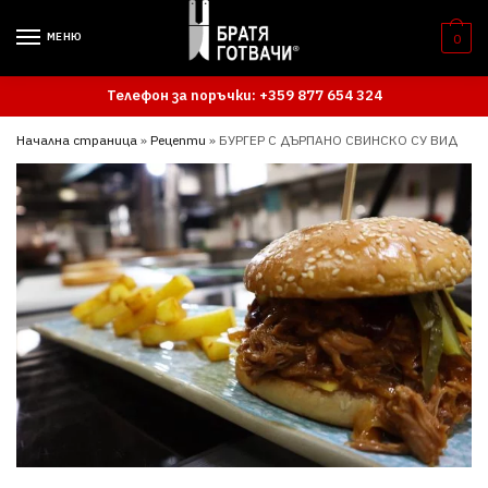
Skip
Skip
to
to
МЕНЮ
0
navigation
content
Телефон за поръчки: +359 877 654 324
Начална страница
»
Рецепти
»
БУРГЕР С ДЪРПАНО СВИНСКО СУ ВИД